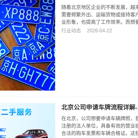
随着北京地区企业的不断发展，越
需要频繁外出、运输货物或接待客
业形象，也提高了工作效率。而想
请和管理公司车牌。北京公司申请
行业动态
2026-04-22
定的...
北京公司申请车牌流程详解
在北京，公司想要申请车辆牌照，
注册的法人单位，具备有效的营业
合法的购车发票和车辆合格证。这