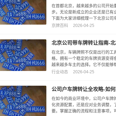
在首都北京，越来越多的公司开始
步。无论是新成立的企业还是已有
下面为大家详细梳理一下北京公司
条件申请公司车牌需要满足一定的
京牌百科
2026-04-25
具备...
北京公司带车牌转让指南-
在北京，车辆牌照不仅是出行的工
格，拥有一个稳定的车牌资源变得愈
越来越多车主的选择。它不仅能够
辆的使用效率。北京公司带车牌转
行业动态
2026-04-25
并非...
公司户车牌转让全攻略-如
在如今的商业环境中，公司户车牌
化资源配置，还是应对业务调整，
要。掌握正确的流程和注意事项，