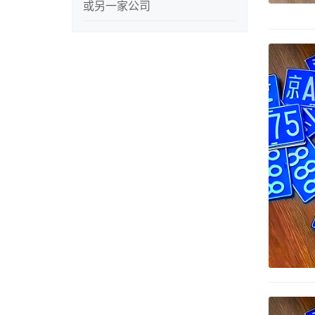
或另一家公司