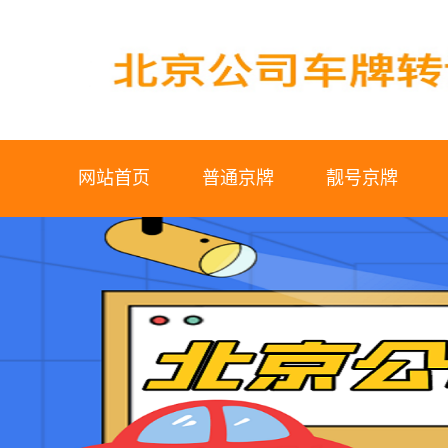
网站首页
普通京牌
靓号京牌