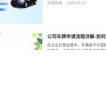
手续顺利进行的基础。准备材料：
京牌新闻
2026-04-22
准备...
公司车牌申请流程详解-如
在企业日常运营中，车辆是不可或
律要求，也是提升企业形象和管理
牌？需要准备哪些材料？下面为大
自己是否具备申请资格。通常情况
京牌百科
2026-04-20
时，需确...