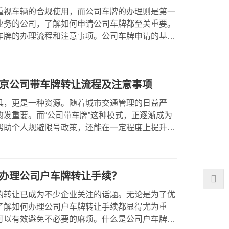
重视车辆的合规使用，而公司车牌的办理则是第一
业务的公司，了解如何申请公司车牌都至关重要。
车牌的办理流程和注意事项。公司车牌申请的基本
条件。企业必须是在北京市注册的合法单位，并且
北京公司带车牌转让流程及注意事项
具，更是一种资源。随着城市交通管理的日益严
发重要。而“公司带车牌”这种模式，正逐渐成为
帮助个人规避限号政策，还能在一定程度上提升车
让的基本流程需要明确的是，北京公司带车牌转让
何办理公司户车牌转让手续？
的转让已成为不少企业关注的话题。无论是为了优
了解如何办理公司户车牌转让手续都显得尤为重
可以有效避免不必要的麻烦。什么是公司户车牌转