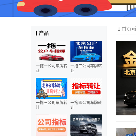
首页
>
产品
一拖一公司车牌转
一拖二公司车牌转
让
让
一拖三公司车牌转
一拖四公司车牌转
让
让