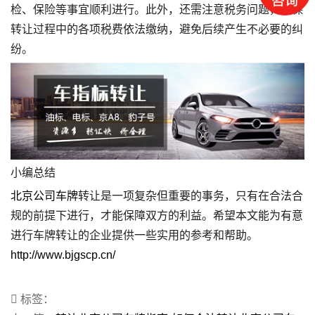
检、保险等事宜顺利进行。此外，还需注意税务问题，确保
转让过程中的各项税费依法缴纳，避免后续产生不必要的纠
纷。
小编总结
北京公司车牌
转让是一项复杂但重要的事务，只有在合法合
规的前提下进行，才能保障双方的利益。希望本文能为有意
进行车牌转让的企业提供一些实用的参考和帮助。
http://www.bjgscp.cn/
标签：