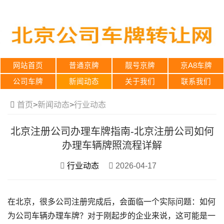
网站首页
普通京牌
靓号京牌
京A8车牌
公司车牌
新闻动态
关于我们
联系我们
首页
>
新闻动态
>
行业动态
北京注册公司办理车牌指南-北京注册公司如何
办理车辆牌照流程详解
行业动态
2026-04-17
在北京，很多公司注册完成后，会面临一个实际问题：如何
为公司车辆办理车牌？对于刚起步的企业来说，这可能是一