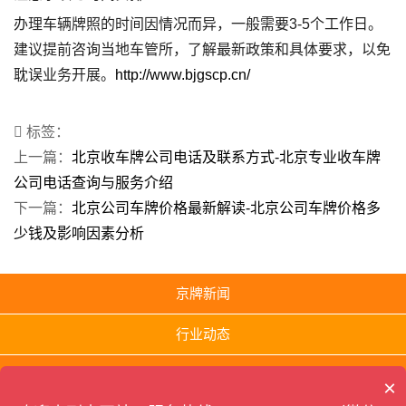
办理车辆牌照的时间因情况而异，一般需要3-5个工作日。
建议提前咨询当地车管所，了解最新政策和具体要求，以免
耽误业务开展。
http://www.bjgscp.cn/
标签：
上一篇：
北京收车牌公司电话及联系方式-北京专业收车牌
公司电话查询与服务介绍
下一篇：
北京公司车牌价格最新解读-北京公司车牌价格多
少钱及影响因素分析
京牌新闻
行业动态
京牌百科
×