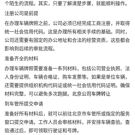
个陌生的流程。其实，只要了解清楚步骤，就能顺利操作。
注册公司是前提
在办理车辆牌照之前，公司必须已经完成工商注册，并取得
统一社会信用代码。这是办理所有相关手续的基础。同时，
公司还需要有固定的办公地址和合法的经营资质，这些都会
影响到后续的审批流程。
准备齐全的材料
办理车辆牌照需要准备一系列材料，包括公司营业执照、法
人身份证明、车辆合格证、购车发票等。如果是单位车辆，
还需要提供组织机构代码证或统一社会信用代码证明。确保
材料完整，可以避免多次跑腿。
北京公司车牌转让
到车管所提交申请
准备好所有材料后，就可以前往北京市车管所或指定的服务
窗口提交申请。工作人员会审核材料，并安排车辆查验。查
验通过后，即可领取行驶证和号牌。