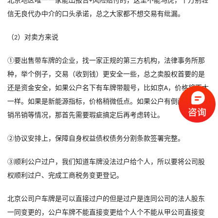
北京地区唯一一家能出报告
风险赔付的，这里不能马虎，千万别轻
+
信无良代办中介的口头承诺，总之大家都不想交易有纰漏
。
（
）
对卖方来说
2
①
要出售带车牌的企业，找一家正规的第三方机构，法律事务所那
种，举个例子，交易
（
收到钱
）
更安全一些，总之卖股权首要的是
还是资金安全，如果公户名下有车牌带靓号，比如京
，价格将不太
A
一样。如果是新能源指标，价格稍微低点。如果公户有倒闭破产注
销吊销等情况，那首先需要瑕疵搞定后再考虑转让。
②
协议安排上，保障自身权益债权债务分割条款签署完整。
③
顺利公户过户，我们知道车牌没法过户给个人，所以要将公司股
权顺利过户、完成工商税务变更登记。
北京公司户车牌是可以直接过户的但是过户是连同公司的法人股东
一同变更的，公户车牌不能直接变更给个人个不能从甲公司直接变