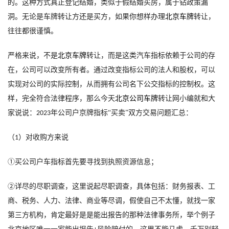
的。这种方式真正登记结婚，类似于假结婚买房，属于钻政策漏
洞。无论是车牌转让方还是买方，如果你想样办理
北京车牌
转让，
往往都很谨慎。
严格来说，不是
北京车牌
转让，而是这类汽车指标依赖于公司的存
在，公司可以改变所有者。通过改变指标公司的法人和股权，可以
实现对公司的实际控制，从而拥有公司名下公交指标的控制权。这
样，完全符合法律程序，那么今天
北京公司车牌
转让网
小编就和大
家说说：
年公司户京牌指标“买卖”双方交易问题汇总
：
2023
（
）
对收购方来说
1
①
买公司户车指标首先要寻找到执照资源信息
；
②
详尽的尽职调查，这里说起尽职调查，具体包括：财务报表、工
商、税务、人力、法律、商业等尽调，假使自己不太懂，就找一家
第三方机构，肯定最好是是能出报告的那种法律事务所，举个例子