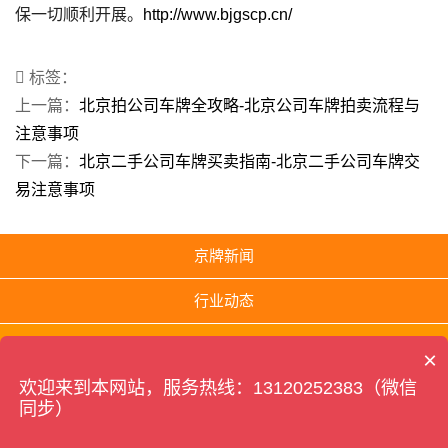
保一切顺利开展。
http://www.bjgscp.cn/
标签：
上一篇：
北京拍公司车牌全攻略-北京公司车牌拍卖流程与
注意事项
下一篇：
北京二手公司车牌买卖指南-北京二手公司车牌交
易注意事项
京牌新闻
行业动态
京牌百科
×
欢迎来到本网站，服务热线：13120252383（微信
同步）
北京公司车牌转让网 版权所有 Copyright © 2023 本站内容如有侵权,请联系客服删
除！
京ICP备2021034375号-11
XML地图